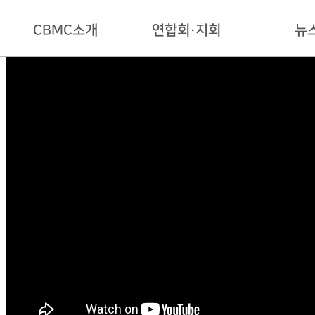
CBMC소개
연합회·지회
뉴
CBMC
국내
공지사항
인사말
해외한인
주간 뉴스
연혁
회비/입회안내
사역소식
로고
지회찾기
언론보도
조직
교육
오시는길