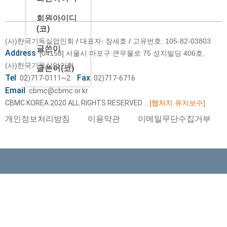
회원아이디
(코)
(사)한국기독실업인회
/
대표자: 장세호
/
고유번호: 105-82-03803
글쓴이
Address
[04158] 서울시 마포구 큰우물로 75 성지빌딩 406호,
(사)한국기독실업인회
글쓴이(코)
Tel
Fax
02)717-0111~2
02)717-6716
Email
cbmc@cbmc.or.kr
CBMC KOREA 2020 ALL RIGHTS RESERVED.
..
[웹처치 유지보수]
개인정보처리방침
이용약관
이메일무단수집거부