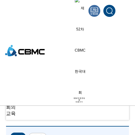
공지사항
전체
전체
공문
제52차 한국대
안내
회
바로가기
회의
교육