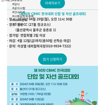
인기태그
#유튜브
자세히보기
#양식
#공지사항
#안내자료
[제50차 CBMC 한국대회 단합 및 자선 골프대회]
#사회공헌위원회
· 일시: 2024년 04월 29일(월), 오전 11시 30분
#NBI위원회
· 장소: 울산CC (27홀 정규코스)
#한기실
(울산광역시 울주군 옹촌로 1)
· 참가팀: 연합회별 2팀 이상
· 마감: 4월 12일(금)까지(총50팀 선착순 마감)
· 문의:
이성열 대외협력국장(010-9934-7322)
참가 신청하기