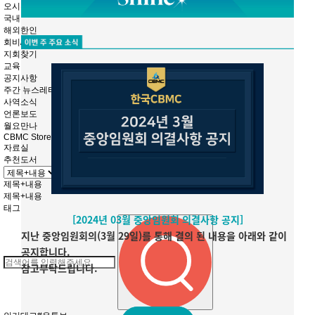
오시는길
국내
해외한인
회비/입회안내
지회찾기
교육
공지사항
주간 뉴스레터
사역소식
언론보도
월요만나
CBMC Store
자료실
추천도서
제목+내용
제목+내용
태그
[2024년 03월 중앙임원회 의결사항 공지]
지난 중앙임원회의(3월 29일)를 통해 결의 된 내용을 아래와 같이
공지합니다.
참고부탁드립니다.