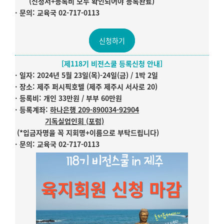
(신청서+등록비 모두 확인되어야 등록완료)
·
문의: 교육국 02-717-0113
신청하기
[제118기 비전스쿨 등록신청 안내]
· 일자: 2024년 5월 23일(목)-24일(금) / 1박 2일
· 장소: 제주 퍼시픽호텔 (제주 제주시 서사로 20)
· 등록비: 개인 33만원 / 부부 60만원
· 등록계좌:
하나은행 209-890034-92904
기독실업인회 (포럼)
(*입금자명을 꼭 지회명+이름으로 부탁드립니다)
·
문의: 교육국
02-717-0113