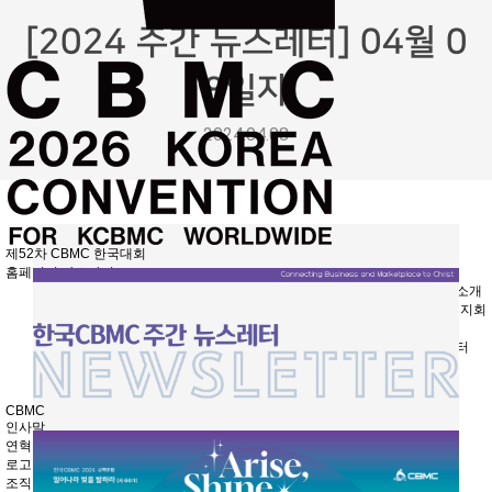
[2024 주간 뉴스레터] 04월 0
8일자
2024.04.08
제52차 CBMC 한국대회
홈페이지 바로가기
CBMC소개
연합회·지회
뉴스
회원센터
OFF
CBMC
인사말
연혁
로고
조직