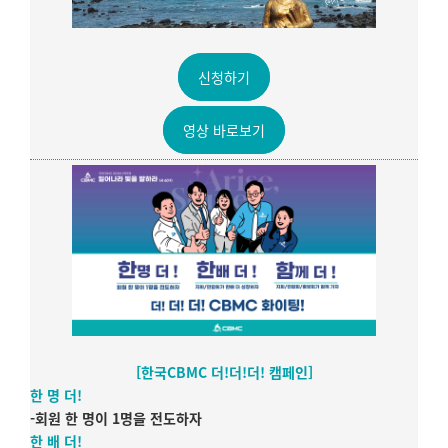
신청하기
영상 바로보기
[한국CBMC 더!더!더! 캠페인]
한 명 더!
-회원 한 명이 1명을 전도하자
한 배 더!