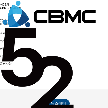
제52차
CBMC 한국대회
70년사
e-book
유튜브
카카오톡
인스타그램
페이스북
문의사항
TOP
주간 뉴스레터