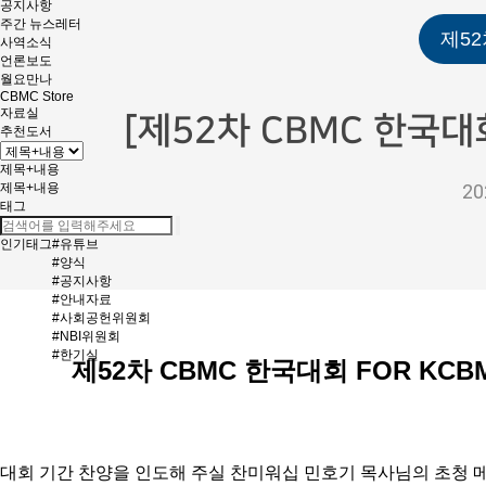
공지사항
주간 뉴스레터
제5
사역소식
언론보도
월요만나
CBMC Store
자료실
[제52차 CBMC 한국
추천도서
제목+내용
제목+내용
20
태그
인기태그
#유튜브
#양식
#공지사항
#안내자료
#사회공헌위원회
#NBI위원회
#한기실
제52차 CBMC 한국대회 FOR KCB
대회 기간 찬양을 인도해 주실 찬미워십 민호기 목사님의 초청 