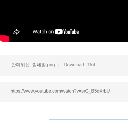
Download : 164
찬미워십_썸네일.png
https://www.youtube.com/watch?v=srG_B5qXrbU