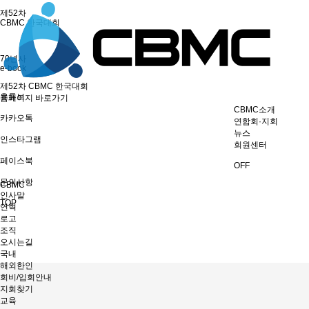
제52차
CBMC 한국대회
70년사
e-book
제52차 CBMC 한국대회
유튜브
홈페이지 바로가기
CBMC소개
카카오톡
연합회·지회
뉴스
인스타그램
회원센터
페이스북
OFF
문의사항
CBMC
인사말
TOP
연혁
로고
조직
오시는길
국내
해외한인
회비/입회안내
지회찾기
교육