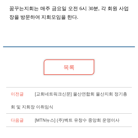
꿈꾸는지회는 매주 금요일 오전
6
시
30
분
,
각 회원 사업
장을 방문하여 지회모임을 한다
.
목록
이전글
[교회네트워크신문] 울산연합회 울산지회 정기총
회 및 지회장 이취임식
다음글
[MTN뉴스] (주)벡트 유창수 중앙회 운영이사