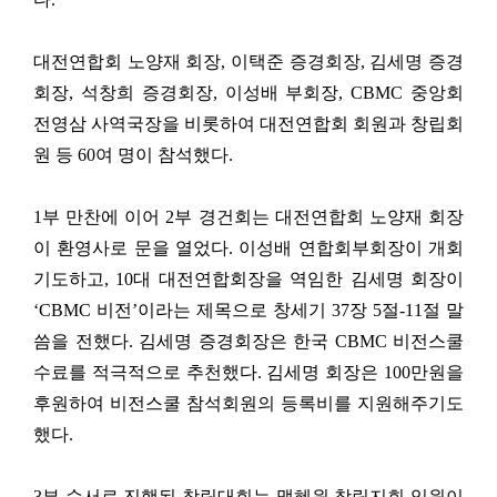
대전연합회 노양재 회장
,
이택준 증경회장
,
김세명 증경
회장
,
석창희 증경회장
,
이성배 부회장
, CBMC
중앙회
전영삼 사역국장을 비롯하여 대전연합회 회원과 창립회
원 등
60
여 명이 참석했다
.
1
부 만찬에 이어
2
부 경건회는 대전연합회 노양재 회장
이 환영사로 문을 열었다
.
이성배 연합회부회장이 개회
기도하고
, 10
대 대전연합회장을 역임한 김세명 회장이
‘CBMC
비전
’
이라는 제목으로 창세기
37
장
5
절
-11
절 말
씀을 전했다
.
김세명 증경회장은 한국
CBMC
비전스쿨
수료를 적극적으로 추천했다
.
김세명 회장은
100
만원을
후원하여 비전스쿨 참석회원의 등록비를 지원해주기도
했다
.
3
부 순서로 진행된 창립대회는 맹혜원 창립지회 임원이