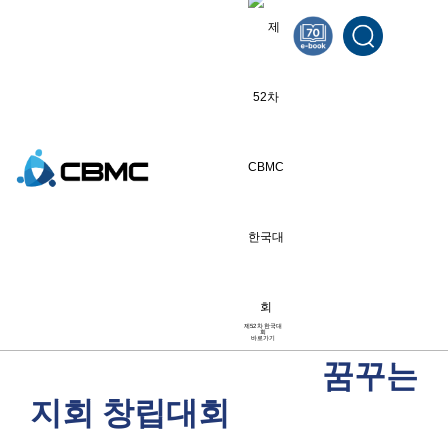
연합회·지회
[대전연합회] 꿈꾸는지회 창립
대회
2023.11.13
제52차 한국대
회
바로가기
꿈꾸는
지회 창립대회