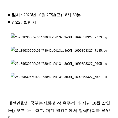
■ 일
시 :
2023년 10월 27일(금) 18시 30분
■ 장소 :
별천지
대전연합회 꿈꾸는지회
(
회장 윤주성
)
가 지난
10
월
27
일
(
금
)
오후
6
시
30
분
,
대전 별천지에서 창립대회를 열었
다
.