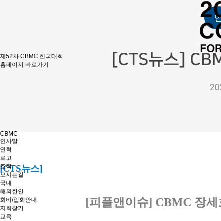
[CTS뉴스] C
제52차 CBMC 한국대회
홈페이지 바로가기
20
CBMC
인사말
연혁
로고
조직
[CTS뉴스]
오시는길
국내
해외한인
[피플앤이슈] CBMC 장세
회비/입회안내
지회찾기
교육