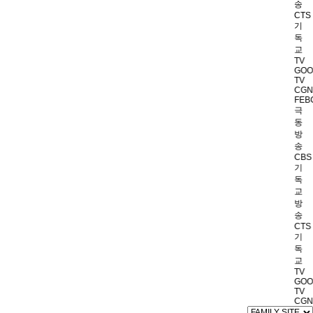
송
CTS
기
독
교
TV
GOO
TV
CGN
FEB
극
동
방
송
CBS
기
독
교
방
송
CTS
기
독
교
TV
GOO
TV
CGN