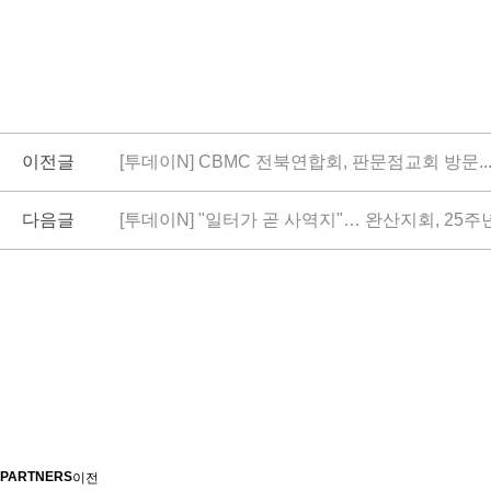
이전글
[투데이N] CBMC 전북연합회, 판문점교회 방문.
다음글
[투데이N] "일터가 곧 사역지"… 완산지회, 25주
PARTNERS
이전