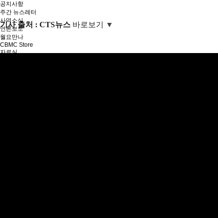
공지사항
주간 뉴스레터
사역소식
기사 출처 : CTS뉴스
바로보기
▼
언론보도
월요만나
CBMC Store
자료실
추천도서
제목+내용
제목+내용
태그
인기태그
#유튜브
#양식
#공지사항
#안내자료
#사회공헌위원회
#NBI위원회
#한기실