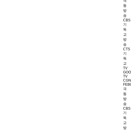
극
동
방
송
CBS
기
독
교
방
송
CTS
기
독
교
TV
GOO
TV
CGN
FEB
극
동
방
송
CBS
기
독
교
방