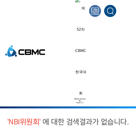
검색결과
태그
인기태그
제목+내용
#유튜브
#양식
#공지사항
#사회공헌위원회
태그
#안내자료
#NBI위원회
#한기실
제52차 한국대
회
바로가기
'NBI위원회'
에 대한 검색결과가 없습니다.