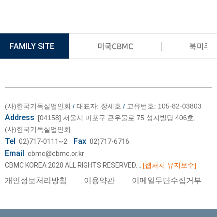
FAMILY SITE
국제CBMC
미국CBMC
북미주
(사)한국기독실업인회
/
대표자: 장세호
/
고유번호: 105-82-03803
Address
[04158] 서울시 마포구 큰우물로 75 성지빌딩 406호,
(사)한국기독실업인회
Tel
Fax
02)717-0111~2
02)717-6716
Email
cbmc@cbmc.or.kr
CBMC KOREA 2020 ALL RIGHTS RESERVED.
..
[웹처치 유지보수]
개인정보처리방침
이용약관
이메일무단수집거부