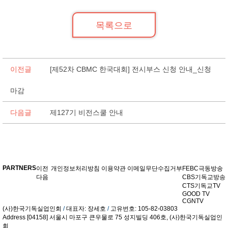
목록으로
이전글
[제52차 CBMC 한국대회] 전시부스 신청 안내_신청
마감
다음글
제127기 비전스쿨 안내
PARTNERS
이전
개인정보처리방침
이용약관
이메일무단수집거부
FEBC극동방송
다음
CBS기독교방송
CTS기독교TV
GOOD TV
CGNTV
(사)한국기독실업인회
/
대표자: 장세호
/
고유번호: 105-82-03803
Address
[04158] 서울시 마포구 큰우물로 75 성지빌딩 406호,
(사)한국기독실업인
회