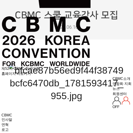
CBMC 스쿨 교육강사 모집
2026.06.16
제52차 CBMC 한국대회
홈페이지 바로가기
CBMC소개
연합회·지회
뉴스
회원센터
OFF
CBMC
인사말
연혁
로고