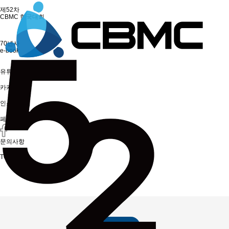
제52차
CBMC 한국대회
70년사
e-book
유튜브
카카오톡
인스타그램
페이스북
문의사항
TOP
공지