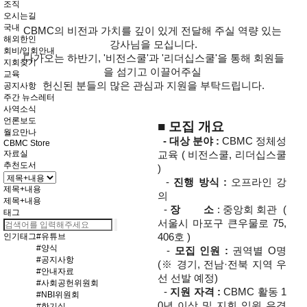
조직
오시는길
국내
CBMC의 비전과 가치를 깊이 있게 전달해 주실 역량 있는 
해외한인
강사님을 모십니다.
회비/입회안내
다가오는 하반기, '비전스쿨'과 '리더십스쿨'을 통해 회원들
지회찾기
을 섬기고 이끌어주실 
교육
헌신된 분들의 많은 관심과 지원을 부탁드립니다.
공지사항
주간 뉴스레터
사역소식
언론보도
■ 모집 개요
월요만나
  - 
대상 분야 :
 CBMC 정체성 
CBMC Store
자료실
교육 ( 비전스쿨, 리더십스쿨 
추천도서
)
  - 
진행 방식 :
 오프라인 강
제목+내용
의 
제목+내용
  - 
장        소 
: 중앙회 회관  ( 
태그
서울시 마포구 큰우물로 75, 
인기태그
#유튜브
406호 )
#양식
  - 
모집 인원 :
 권역별 O명 
#공지사항
(※ 경기, 전남·전북 지역 우
#안내자료
선 선발 예정)
#사회공헌위원회
  - 
지원 자격 :
 CBMC 활동 1
#NBI위원회
0년 이상 및 지회 임원 유경
#한기실