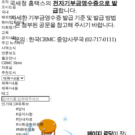
조직
국세청 홈택스의
전자기부금영수증으로 발
오시는길
급
합니다
.
국내
자세한 기부금영수증 발급 기준 및 발급 방법
해외한인
회비/입회안내
은 첨부된 공문을 참고해 주시기 바랍니다
.
지회찾기
교육
공지사항
*문의 : 한국CBMC 중앙사무국 (02-717-0111)
주간 뉴스레터
사역소식
언론보도
월요만나
CBMC Store
자료실
추천도서
제목+내용
제목+내용
태그
인기태그
#유튜브
#양식
#공지사항
#안내자료
#사회공헌위원회
#NBI위원회
#한기실