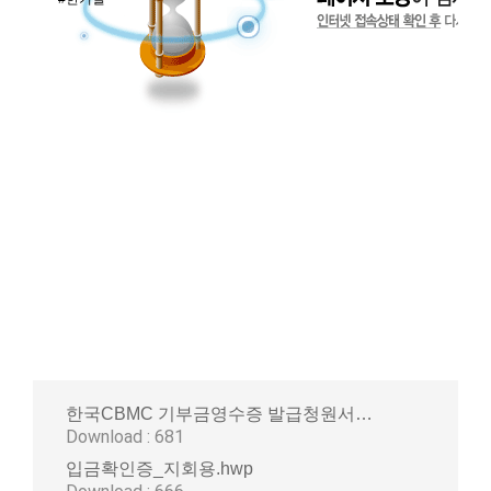
한국CBMC 기부금영수증 발급청원서
_2025.hwp
Download : 681
입금확인증_지회용.hwp