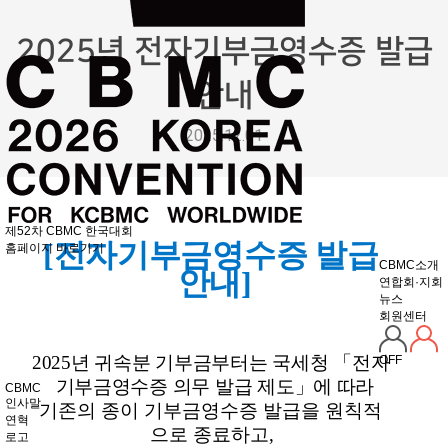
2025년 전자기부금영수증 발급
안내
2025.12.01
제52차 CBMC 한국대회
[전자기부금영수증 발급
홈페이지 바로가기
CBMC소개
안내]
연합회·지회
뉴스
회원센터
2025
년 귀속분 기부금부터는 국세청
「
전자
OFF
기부금영수증 의무 발급 제도
」
에 따라
CBMC
인사말
기존의 종이 기부금영수증 발급을 원칙적
연혁
으로 종료하고
,
로고