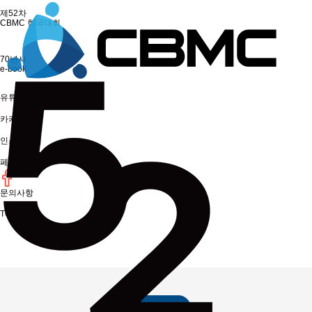
제52차
CBMC 한국대회
70년사
e-book
유튜브
카카오톡
인스타그램
페이스북
문의사항
TOP
공문