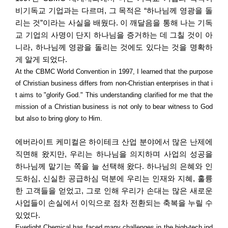
비기독교 기업과는 다르며
,
그 목적은
“
하나님께 영광을 돌
리는 것
”
이라는 사실을 배웠다
.
이 깨달음을 통해 나는 기독
교 기업의 사명이 단지 하나님을 증거하는 데 그칠 것이 아
니라
,
하나님께 영광을 돌리는 것에도 있다는 것을 명확하
게 알게 되었다
.
At the CBMC World Convention in 1997, I learned that the purpose
of Christian business differs from non-Christian enterprises in that i
t aims to "glorify God." This understanding clarified for me that the
mission of a Christian business is not only to bear witness to God
but also to bring glory to Him.
에버라이트 케미컬은 하이테크 산업 분야에서 많은 난제에
직면해 왔지만
,
우리는 하나님을 의지하며 사업의 성공을
하나님께 맡기는 쪽을 늘 선택해 왔다
.
하나님의 은혜와 인
도하심
,
신실한 공급하심 덕분에 우리는 인재와 지혜
,
훌륭
한 고객들을 얻었고
,
그로 인해 우리가 손대는 많은 새로운
사업들이 손실에서 이익으로 점차 전환되는 축복을 누릴 수
있었다
.
Everlight Chemical has faced many challenges in the high-tech ind