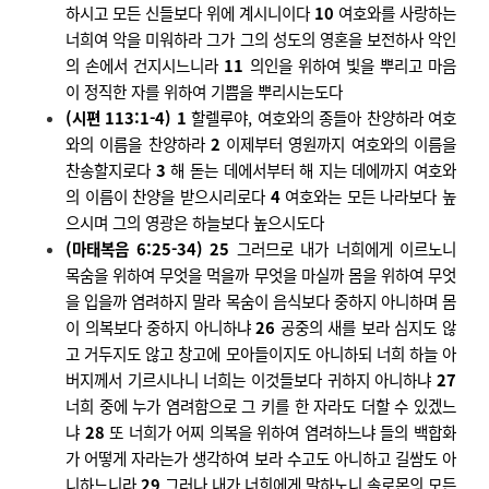
하시고 모든 신들보다 위에 계시니이다
10
여호와를 사랑하는
너희여 악을 미워하라 그가 그의 성도의 영혼을 보전하사 악인
의 손에서 건지시느니라
11
의인을 위하여 빛을 뿌리고 마음
이 정직한 자를 위하여 기쁨을 뿌리시는도다
(
시편
113:1-4) 1
할렐루야
,
여호와의 종들아 찬양하라 여호
와의 이름을 찬양하라
2
이제부터 영원까지 여호와의 이름을
찬송할지로다
3
해 돋는 데에서부터 해 지는 데에까지 여호와
의 이름이 찬양을 받으시리로다
4
여호와는 모든 나라보다 높
으시며 그의 영광은 하늘보다 높으시도다
(
마태복음
6:25-34) 25
그러므로 내가 너희에게 이르노니
목숨을 위하여 무엇을 먹을까 무엇을 마실까 몸을 위하여 무엇
을 입을까 염려하지 말라 목숨이 음식보다 중하지 아니하며 몸
이 의복보다 중하지 아니하냐
26
공중의 새를 보라 심지도 않
고 거두지도 않고 창고에 모아들이지도 아니하되 너희 하늘 아
버지께서 기르시나니 너희는 이것들보다 귀하지 아니하냐
27
너희 중에 누가 염려함으로 그 키를 한 자라도 더할 수 있겠느
냐
28
또 너희가 어찌 의복을 위하여 염려하느냐 들의 백합화
가 어떻게 자라는가 생각하여 보라 수고도 아니하고 길쌈도 아
니하느니라
29
그러나 내가 너희에게 말하노니 솔로몬의 모든