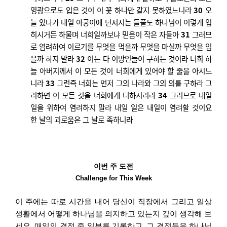
영광으로도 입은 것이 이 꽃 하나만 같지 못하였느니라
30
오
늘 있다가 내일 아궁이에 던져지는 들풀도 하나님이 이렇게 입
히시거든 하물며 너희일까보냐 믿음이 작은 자들아
31
그러므
로 염려하여 이르기를 무엇을 먹을까 무엇을 마실까 무엇을 입
을까 하지 말라
32
이는 다 이방인들이 구하는 것이라 너희 하
늘 아버지께서 이 모든 것이 너희에게 있어야 할 줄을 아시느
니라
33
그런즉 너희는 먼저 그의 나라와 그의 의를 구하라 그
리하면 이 모든 것을 너희에게 더하시리라
34
그러므로 내일
일을 위하여 염려하지 말라 내일 일은 내일이 염려할 것이요
한 날의 괴로움은 그 날로 족하니라
이번 주 도전
Challenge for This Week
이 주에는 따로 시간을 내어 당신이 직장에서 그리고 일상
생활에서 어떻게 하나님을 의지하고 있는지 깊이 생각해 보
세요
.
매일의 결정 중 일부를 기록하고
,
그 결정들을 하나님