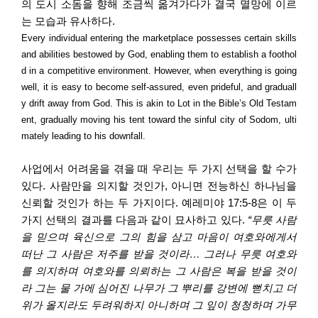
의 도시 소돔을 향해 조금씩 옮겨가다가 결국 멸망에 이르
는 모습과 유사하다
.
Every individual entering the marketplace possesses certain skills
and abilities bestowed by God, enabling them to establish a foothol
d in a competitive environment. However, when everything is going
well, it is easy to become self-assured, even prideful, and graduall
y drift away from God. This is akin to Lot in the Bible’s Old Testam
ent, gradually moving his tent toward the sinful city of Sodom, ulti
mately leading to his downfall.
사업에서 어려움을 겪을 때 우리는 두 가지 선택을 할 수가
있다
.
사람만을 의지할 것인가
,
아니면 전능하신 하나님을
신뢰할 것인가 하는 두 가지이다
.
예레미야
17:5-8
은 이 두
가지 선택의 결과를 다음과 같이 묘사하고 있다
.
“
무릇 사람
을 믿으며 육신으로 그의 힘을 삼고 마음이 여호와에게서
떠난 그 사람은 저주를 받을 것이라
…
그러나 무릇 여호와
를 의지하며 여호와를 의뢰하는 그 사람은 복을 받을 것이
라 그는 물 가에 심어진 나무가 그 뿌리를 강변에 뻗치고 더
위가 올지라도 두려워하지 아니하며 그 잎이 청청하며 가무