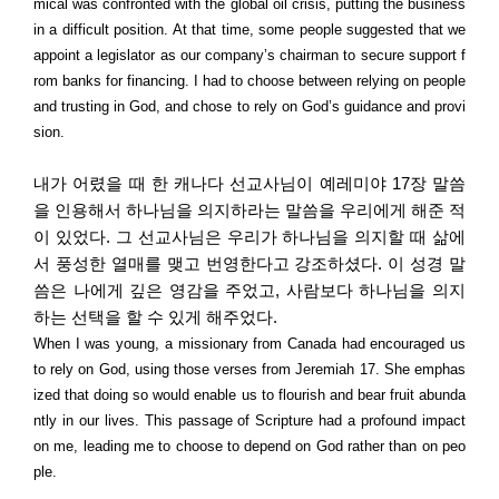
mical was confronted with the global oil crisis, putting the business
in a difficult position. At that time, some people suggested that we
appoint a legislator as our company’s chairman to secure support f
rom banks for financing. I had to choose between relying on people
and trusting in God, and chose to rely on God’s guidance and provi
sion.
내가 어렸을 때 한 캐나다 선교사님이 예레미야
17
장 말씀
을 인용해서 하나님을 의지하라는 말씀을 우리에게 해준 적
이 있었다
.
그 선교사님은 우리가 하나님을 의지할 때 삶에
서 풍성한 열매를 맺고 번영한다고 강조하셨다
.
이 성경 말
씀은 나에게 깊은 영감을 주었고
,
사람보다 하나님을 의지
하는 선택을 할 수 있게 해주었다
.
When I was young, a missionary from Canada had encouraged us
to rely on God, using those verses from Jeremiah 17. She emphas
ized that doing so would enable us to flourish and bear fruit abunda
ntly in our lives. This passage of Scripture had a profound impact
on me, leading me to choose to depend on God rather than on peo
ple.