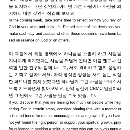
을 의지해서 내린 것인지
,
아니면 다른 사람이나 자신을 의
지해서 내린 것인지 점검해 보세요
.
In the coming week, take some time to reflect on how you rely on
God in your work and daily life. Record some of the decisions you
make each day and assess whether those decisions have been ba
sed on reliance on God or on others.
이 과정에서 특정 영역에서 하나님을 소홀히 하고 사람을
지나치게 의지했다는 사실을 깨닫게 된다면 이를 멘토나 신
뢰할 만한 친구와 함께 나누고
,
서로 격려하고 함께 성장하
는 기회로 삼아보세요
.
아직 영적인 성장을 서로 돕는 적절
한 파트너를 찾지 못했다면 하나님께 그런 사람을 보내주시
도록 기도하면서 찾아보세요
.
만약 당신이
CBMC
일원이라
면 그 안에서 그런 사람을 만날 수도 있습니다
.
If you discover that you are leaning too much on people while negl
ecting God in certain areas, consider sharing this with a mentor or
a trusted friend for mutual encouragement and growth. If you have
not yet found the right person to support your spiritual growth, pray
for guidance in seeking a spiritual partner who can help you pursue