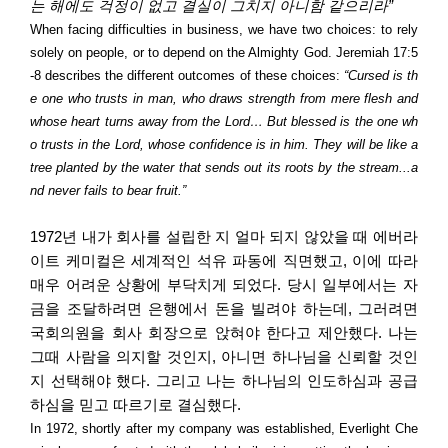
는 해에도 걱정이 없고 결실이 그치지 아니함 같으리라
”
When facing difficulties in business, we have two choices: to rely
solely on people, or to depend on the Almighty God. Jeremiah 17:5
-8 describes the different outcomes of these choices:
“Cursed is th
e one who trusts in man, who draws strength from mere flesh and
whose heart turns away from the Lord… But blessed is the one wh
o trusts in the Lord, whose confidence is in him. They will be like a
tree planted by the water that sends out its roots by the stream...a
nd never fails to bear fruit.”
1972
년 내가 회사를 설립한 지 얼마 되지 않았을 때 에버라
이트 케미컬은 세계적인 석유 파동에 직면했고
,
이에 따라
매우 어려운 상황에 부닥치게 되었다
.
당시 일부에서는 자
금을 조달하려면 은행에서 돈을 빌려야 하는데
,
그러려면
국회의원을 회사 회장으로 앉혀야 한다고 제안했다
.
나는
그때 사람을 의지할 것인지
,
아니면 하나님을 신뢰할 것인
지 선택해야 했다
.
그리고 나는 하나님의 인도하심과 공급
하심을 믿고 따르기로 결심했다
.
In 1972, shortly after my company was established, Everlight Che