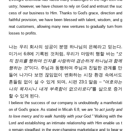
ustry; however, we have chosen to rely on God and entrust the suc
cess of our business to Him. Thanks to God's grace, direction and
faithful provision, we have been blessed with talent, wisdom, and g
reat customers, allowing many new ventures to gradually turn from
losses to profits.
나는 우리 회사의 성공이 분명 하나님의 은혜라고 믿는다
.
미가서
6:8
에 기록된 것처럼
,
우리가 마땅히 행할 바는
“
오
직 정의를 행하며 인자를 사랑하며 겸손하게 하나님과 함께
행하는 것
”
이다
.
주님과 동행하며 주님과 친밀한 관계를 만
들어 나가다 보면 끊임없이 변화하는 시장 환경 속에서도
흔들림 없이 설 수 있게 되며
,
시편
23:1
말씀
–
“
여호와는
나의 목자시니 내게 부족함이 없으리로다
”
를 삶으로 증거
할 수 있게 된다
.
I believe the success of our company is undoubtedly a manifestati
on of God's grace. As stated in Micah 6:8, we are
“to act justly and
to love mercy and to walk humbly with your God."
Walking with the
Lord and establishing an intimate relationship with Him enable us t
o remain steadfast in the ever-changing marketplace and to bear w