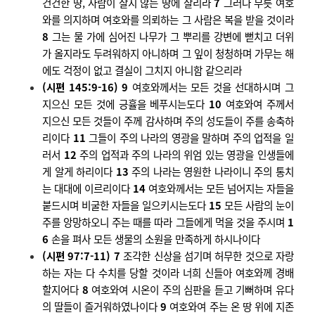
건건한 땅
,
사람이 살지 않는 땅에 살리라
7
그러나 무릇 여호
와를 의지하며 여호와를 의뢰하는 그 사람은 복을 받을 것이라
8
그는 물 가에 심어진 나무가 그 뿌리를 강변에 뻗치고 더위
가 올지라도 두려워하지 아니하며 그 잎이 청청하며 가무는 해
에도 걱정이 없고 결실이 그치지 아니함 같으리라
(
시편
145:9-16) 9
여호와께서는 모든 것을 선대하시며 그
지으신 모든 것에 긍휼을 베푸시는도다
10
여호와여 주께서
지으신 모든 것들이 주께 감사하며 주의 성도들이 주를 송축하
리이다
11
그들이 주의 나라의 영광을 말하며 주의 업적을 일
러서
12
주의 업적과 주의 나라의 위엄 있는 영광을 인생들에
게 알게 하리이다
13
주의 나라는 영원한 나라이니 주의 통치
는 대대에 이르리이다
14
여호와께서는 모든 넘어지는 자들을
붙드시며 비굴한 자들을 일으키시는도다
15
모든 사람의 눈이
주를 앙망하오니 주는 때를 따라 그들에게 먹을 것을 주시며
1
6
손을 펴사 모든 생물의 소원을 만족하게 하시나이다
(
시편
97:7-11) 7
조각한 신상을 섬기며 허무한 것으로 자랑
하는 자는 다 수치를 당할 것이라 너희 신들아 여호와께 경배
할지어다
8
여호와여 시온이 주의 심판을 듣고 기뻐하며 유다
의 딸들이 즐거워하였나이다
9
여호와여 주는 온 땅 위에 지존