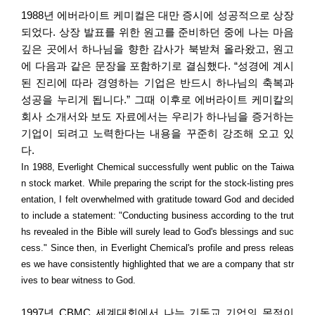
1988
년 에버라이트 케미컬은 대만 증시에 성공적으로 상장
되었다
.
상장 발표를 위한 원고를 준비하던 중에 나는 마음
깊은 곳에서 하나님을 향한 감사가 북받쳐 올라왔고
,
원고
에 다음과 같은 문장을 포함하기로 결심했다
. “
성경에 계시
된 진리에 따라 경영하는 기업은 반드시 하나님의 축복과
성공을 누리게 됩니다
.”
그때 이후로 에버라이트 케미칼의
회사 소개서와 보도 자료에서는 우리가 하나님을 증거하는
기업이 되려고 노력한다는 내용을 꾸준히 강조해 오고 있
다
.
In 1988, Everlight Chemical successfully went public on the Taiwa
n stock market. While preparing the script for the stock-listing pres
entation, I felt overwhelmed with gratitude toward God and decided
to include a statement: "Conducting business according to the trut
hs revealed in the Bible will surely lead to God's blessings and suc
cess." Since then, in Everlight Chemical's profile and press releas
es we have consistently highlighted that we are a company that str
ives to bear witness to God.
1997
년
CBMC
세계대회에서 나는 기독교 기업의 목적이