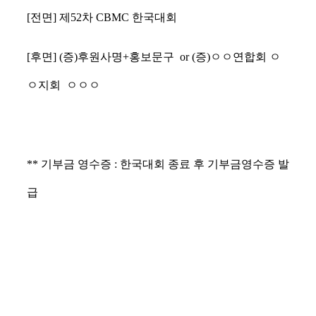
[전면] 제52차 CBMC 한국대회
[후면] (증)후원사명+홍보문구 or (증)ㅇㅇ연합회 ㅇ
ㅇ지회 ㅇㅇㅇ
** 기부금 영수증 : 한국대회 종료 후 기부금영수증 발
급