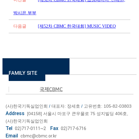
박시은 부부
다음글
[제52차 CBMC 한국대회] MUSIC VIDEO
FAMILY SITE
국제CBMC
미국C
(사)한국기독실업인회
/
대표자: 장세호
/
고유번호: 105-82-03803
Address
[04158] 서울시 마포구 큰우물로 75 성지빌딩 406호,
(사)한국기독실업인회
Tel
Fax
02)717-0111~2
02)717-6716
Email
cbmc@cbmc.or.kr