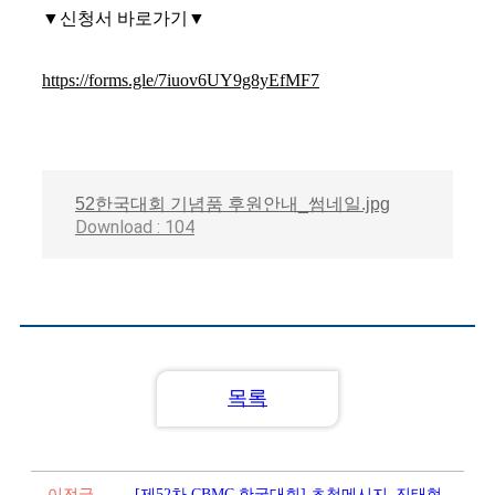
▼신청서 바로가기▼
https://forms.gle/7iuov6UY9g8yEfMF7
52한국대회 기념품 후원안내_썸네일.jpg
Download : 104
목록
이전글
[제52차 CBMC 한국대회] 초청메시지_진태현,