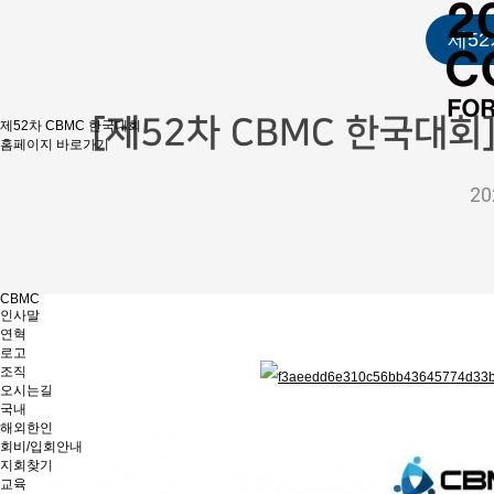
제5
[제52차 CBMC 한국대회
제52차 CBMC 한국대회
홈페이지 바로가기
20
CBMC
인사말
연혁
로고
조직
오시는길
국내
해외한인
회비/입회안내
지회찾기
교육