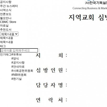
공지사항
주간 뉴스레터
사역소식
언론보도
월요만나
CBMC Store
자료실
추천도서
제목+내용
제목+내용
태그
인기태그
#유튜브
#양식
#공지사항
#안내자료
#사회공헌위원회
#NBI위원회
#한기실