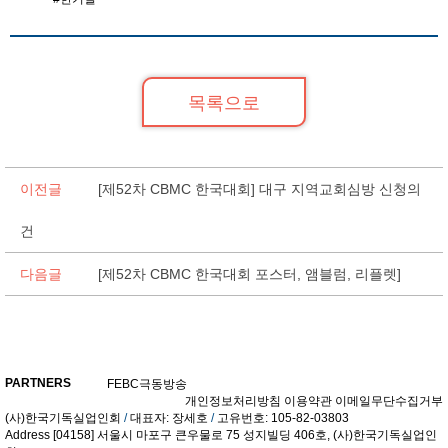
목록으로
이전글
[제52차 CBMC 한국대회] 대구 지역교회심방 신청의
건
다음글
[제52차 CBMC 한국대회 포스터, 앰블럼, 리플렛]
PARTNERS
FEBC극동방송
개인정보처리방침
이용약관
이메일무단수집거부
(사)한국기독실업인회
/
대표자: 장세호
/
고유번호: 105-82-03803
Address
[04158] 서울시 마포구 큰우물로 75 성지빌딩 406호,
(사)한국기독실업인