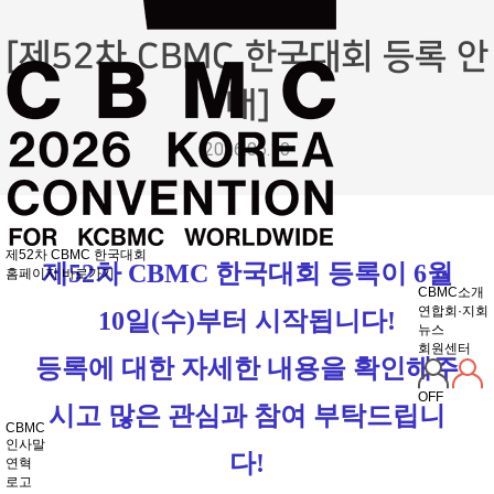
[제52차 CBMC 한국대회 등록 안
내]
2026.06.10
제52차 CBMC 한국대회
제52차 CBMC 한국대회 등록이 6월
홈페이지 바로가기
CBMC소개
연합회·지회
10일(수)부터 시작됩니다!
뉴스
회원센터
등록에 대한 자세한 내용을 확인해주
OFF
시고 많은 관심과 참여 부탁드립니
CBMC
인사말
다!
연혁
로고