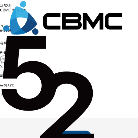
제52차
CBMC 한국대회
70년사
e-book
유튜브
카카오톡
인스타그램
페이스북
문의사항
TOP
제52차한국대회