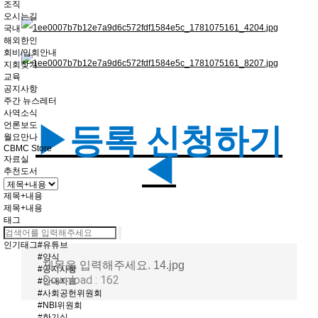
조직
오시는길
국내
해외한인
회비/입회안내
지회찾기
교육
공지사항
주간 뉴스레터
사역소식
언론보도
▶등록 신청하기
월요만나
CBMC Store
◀
자료실
추천도서
제목+내용
제목+내용
태그
인기태그
#유튜브
#양식
제목을 입력해주세요. 14.jpg
#공지사항
Download : 162
#안내자료
#사회공헌위원회
#NBI위원회
#한기실