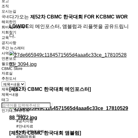
로고
조직
오시는길
다가오는
제52차 CBMC 한국대회 FOR KCBMC WOR
국내
해외한인
LDWIDE
의 메인포스터, 앰블럼과 리플렛을 공유드립니
회비/입회안내
지회찾기
다.
교육
공지사항
주간 뉴스레터
사역소식
언론보도
월요만나
CBMC Store
자료실
추천도서
[제52차 CBMC 한국대회 메인포스터]
제목+내용
제목+내용
태그
인기태그
#유튜브
#양식
#공지사항
#안내자료
#사회공헌위원회
[제52차 CBMC 한국대회 앰블럼]
#NBI위원회