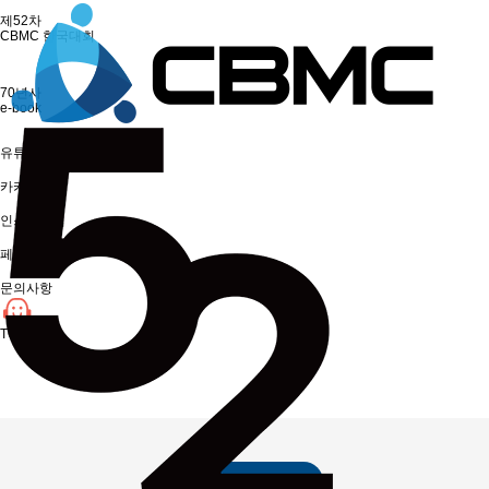
제52차
CBMC 한국대회
70년사
e-book
유튜브
카카오톡
인스타그램
페이스북
문의사항
TOP
제52차한국대회