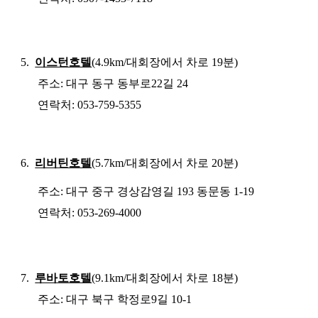
5.
이스턴호텔
(4.9km/
대회장에서 차로
19
분
)
주소
:
대구 동구 동부로
22
길
24
연락처
: 053-759-5355
6.
리버틴호텔
(5.7km/
대회장에서 차로
20
분
)
주소
:
대구 중구 경상감영길
193
동문동
1-19
연락처
:
053-269-4000
7.
루바토호텔
(9.1km/
대회장에서 차로
18
분
)
주소
:
대구 북구 학정로
9
길
10-1