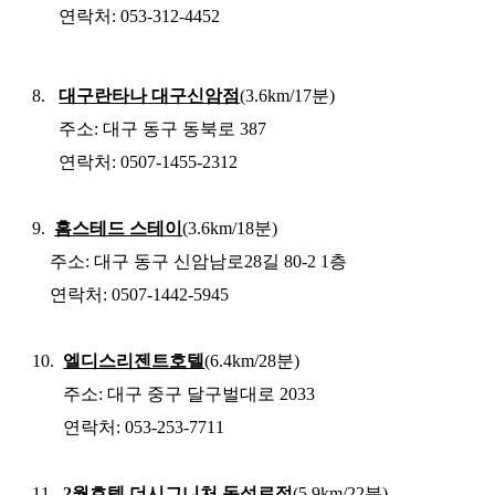
연락처
:
053-312-4452
8.
대구란타나 대구신암점
(3.6km/17
분)
주소:
대구 동구 동북로
387
연락처:
0507-1455-2312
9.
홈스테드 스테이
(3.6km/18
분
)
주소
:
대구 동구 신암남로
28
길
80-2 1
층
연락처
: 0507-1442-5945
10.
엘디스리젠트호텔
(6.4km/28
분)
주소
:
대구 중구 달구벌대로
2033
연락처
: 053-253-7711
11.
2
월호텔 더시그니처 동성로점
(5.9km/22
분)