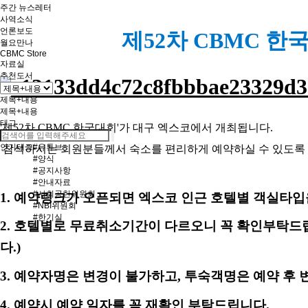
주간 뉴스레터
사역소식
언론보도
제52차 CBMC 한
월요만나
CBMC Store
자료실
추천도서
제목+내용
제목+내용
태그
'
제
52
차
CBMC
한국대회
'
가 대구 엑스코에서 개최됩니다
.
인기태그
#유튜브
참석하시는 회원분들께서 숙소를 편리하게 예약하실 수 있도
#양식
#공지사항
#안내자료
#사회공헌위원회
1.
예약링크가 오픈되면 엑스코 인근 호텔별 객실타입
#NBI위원회
#한기실
2.
호텔별로 무료취소기간이 다르오니 꼭 확인부탁드
다
.)
3. 예약자명은 변경이 불가하고, 투숙객명은 예약 후 
4. 예약시 예약 일자를 꼭 재확인 부탁드립니다
.