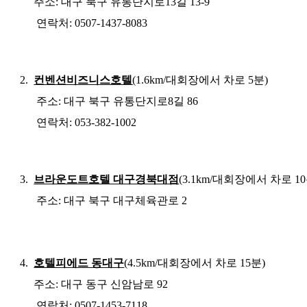
주소
:
대구 북구 유통단지로
13
길
13-9
연락처
: 0507-1437-8083
2.
컨벤션비즈니스호텔
(
1.6km/
대회장에서 차로
5
분
)
주소
:
대구 북구 유통단지로
8
길
86
연락처
: 053-382-1002
3.
브라운도트호텔 대구경북대점
(3.1km/
대회장에서 차로
10
주소
:
대구 북구 대구체육관로
2
4.
호텔피에드 동대구
(4.5km/
대회장에서 차로
15
분
)
주소
:
대구 동구 신암남로
92
연락처
:
0507-1453-7118