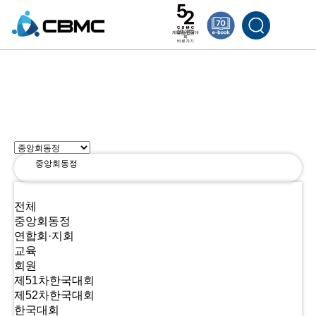
제52차 한국대
회
바로가기
사역소식
중앙회동정
전체
중앙회동정
연합회·지회
교육
회원
제51차한국대회
제52차한국대회
한국대회