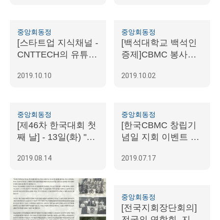
중앙회동정
중앙회동정
[스타트업 지식채널 -
[백석대학교 백석인
CNTTECH의 유튜브
증제]CBMC 봉사상
방송] 전화성 대표(광
수여 참여
2019.10.10
2019.10.02
화문지회)
중앙회동정
중앙회동정
[제46차 한국대회 첫
[한국CBMC 창립기
째 날] - 13일(화) "성
념일 지회 이벤트 참
문으로 나아가라"
가 영상]
2019.08.14
2019.07.17
중앙회동정
[전국지회장단회의]
전국의 연합회, 지회