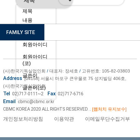
제목
내용
FAMILY SITE
제목+내용
회원아이디
회원아이디
(코)
(사)한국기독실업인회
/
대표자: 장세호
/
고유번호: 105-82-03803
글쓴이
Address
[04158] 서울시 마포구 큰우물로 75 성지빌딩 406호,
(사)한국기독실업인회
글쓴이(코)
Tel
Fax
02)717-0111~2
02)717-6716
Email
cbmc@cbmc.or.kr
CBMC KOREA 2020 ALL RIGHTS RESERVED.
..
[웹처치 유지보수]
개인정보처리방침
이용약관
이메일무단수집거부