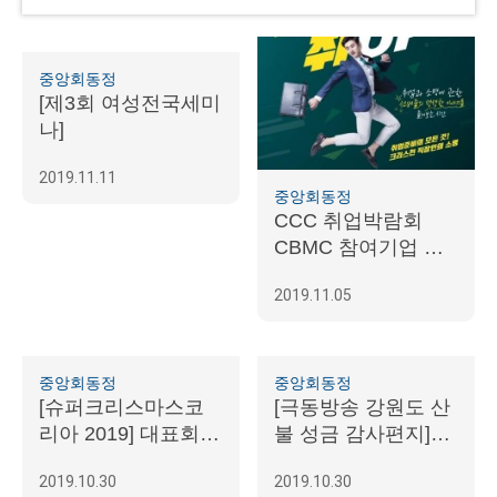
중앙회동정
[제3회 여성전국세미
나]
2019.11.11
중앙회동정
CCC 취업박람회
CBMC 참여기업 모
집
2019.11.05
중앙회동정
중앙회동정
[슈퍼크리스마스코
[극동방송 강원도 산
리아 2019] 대표회장
불 성금 감사편지]영
이승율 중앙회장
동극동방송 사옥 건
2019.10.30
2019.10.30
축 현장