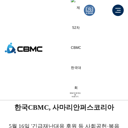
언론보도
[국민일보] 한국CBMC, 사마리
안퍼스코리아 MOU체결
2023.05.17
제52차 한국대
회
바로가기
한국CBMC, 사마리안퍼스코리아
5월 16일 '긴급재난대응 후원 등 사회공헌
·복음