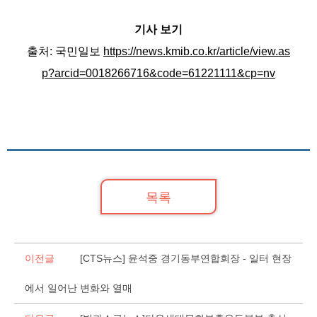
기사 보기
출처: 국민일보
https://news.kmib.co.kr/article/view.as
p?arcid=0018266716&code=61221111&cp=nv
목록
이전글
[CTS뉴스] 윤석중 경기동부연합회장 - 일터 현장
에서 일어난 변화와 열매