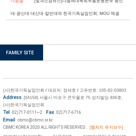
다음글
[빛과소금뉴스]다음세대목회부흥운동본부 총신
대·광신대·대신대·칼빈대와 한국기독실업인회, MOU 체결
FAMILY SITE
(사)한국기독실업인회
/
대표자: 장세호
/
고유번호: 105-82-03803
Address
[04158] 서울시 마포구 큰우물로 75 성지빌딩 406호,
(사)한국기독실업인회
Tel
Fax
02)717-0111~2
02)717-6716
Email
cbmc@cbmc.or.kr
CBMC KOREA 2020 ALL RIGHTS RESERVED.
..
[웹처치 유지보수]